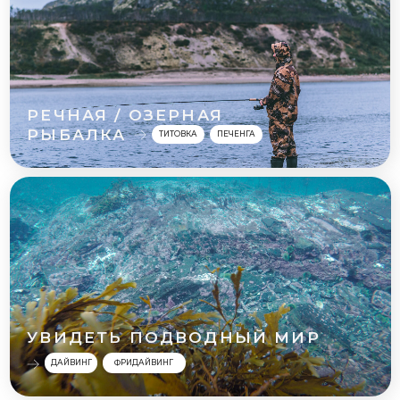
УВИДЕТЬ ПОДВОДНЫЙ МИР
ДАЙВИНГ
ФРИДАЙВИНГ
ПУТЕШЕСТВИЯ НА
СНЕГОХОДАХ К
СРЕДНИЙ
РЫБАЧИЙ
ПОЛУОСТРОВАМ