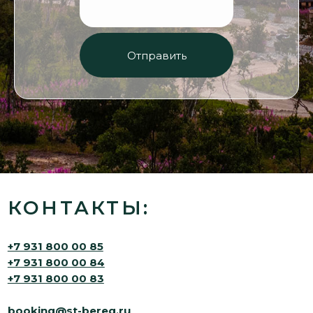
Бронирование:
г. Мурманск, Флотский
+7 931 800 00 85
проезд, д. 3, оф. 61
+7 931 800 00 84
+7 931 800 00 83
+7 (8152) 56 09 90
Отправить
+7 (921) 155 14 05
booking@st-bereg.ru
info@st-bereg.ru
Проживание
Путешествия
Зимние
Баня
Весенние
Летние
Г
астрономия
Осенние
Ресторан
Кейтеринг
Инфо
Трансфер
Ч
ем заняться
Прайс
Снегоходы
Фотоохота на китов
Политика
Дайвинг / Фридайвинг
конфиденциальности
Морские приключения
Согласие на обработку
Рыбалка
персональных данных
Квадроциклы
Оферта
Запись в Едином реестре
MICE
объектов классификации в