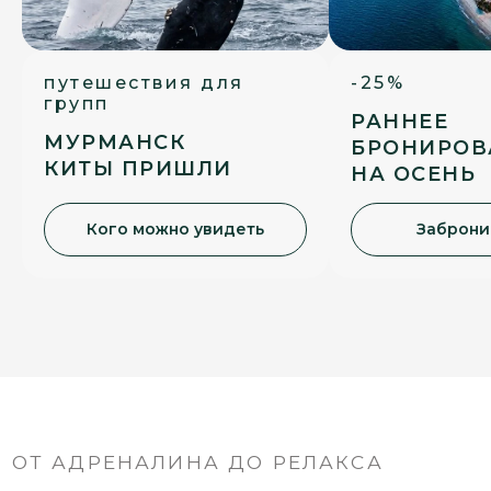
путешествия для
-25%
групп
РАННЕЕ
МУРМАНСК
БРОНИРОВ
КИТЫ ПРИШЛИ
НА ОСЕНЬ
Кого можно увидеть
Заброни
ОТ АДРЕНАЛИНА ДО РЕЛАКСА
АРКТИКА ПОЛНОГО ЦИКЛА
От путешествия на край земли до
медитативного наблюдения за китами.
От адреналина подводного мира до
умиротворения в русской бане под