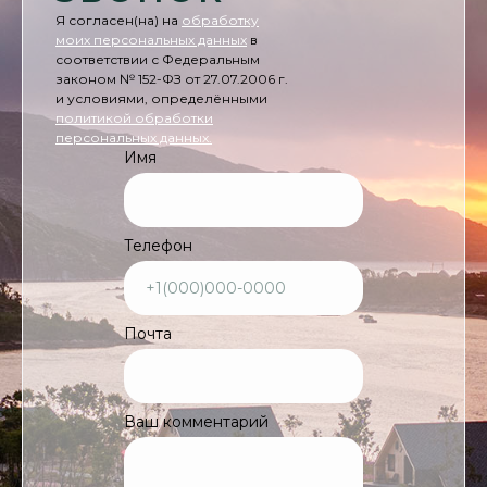
Я согласен(на) на
обработку
моих персональных данных
в
соответствии с Федеральным
законом № 152-ФЗ от 27.07.2006 г.
и условиями, определёнными
политикой обработки
персональных данных.
Имя
Телефон
Почта
Ваш комментарий
Мурманская область,
Туроператор
Печенгский, тер. Устье реки
«Студеный Берег»
Титовка, зем. участок 254
РТО 026304