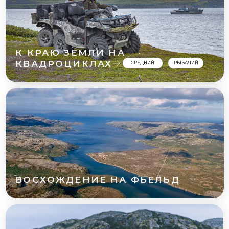
ВОСХОЖДЕНИЕ НА ФЬЕЛЬД
РЕЧНАЯ / ОЗЕРНАЯ
РЫБАЛКА
ТИТОВКА
ПЕЧЕНГА