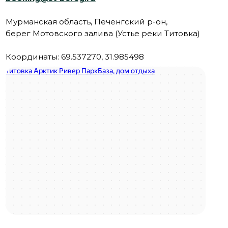
сфере туристской индустрии
Блог
№С512024006795
Все фото, видео и другие персональные
ООО «Студёный Берег»
данные, размещены на сайте с
ИНН 5190080410 | КПП 510901001
разрешением, условий запрета не
ОГРН 1195190002435
установлено.