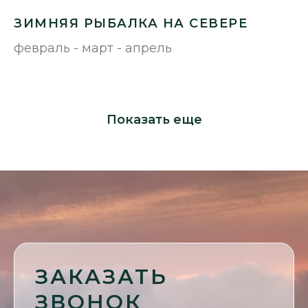
ЗИМНЯЯ РЫБАЛКА НА СЕВЕРЕ
февраль - март - апрель
Показать еще
КОНТАКТЫ:
+7 931 800 00 85
+7 931 800 00 84
+7 931 800 00 83
booking@st-bereg.ru
Мурманская область, Печенгский р-он,
берег Мотовского залива (Устье реки Титовка)
ЗАКАЗАТЬ
Координаты: 69.537270, 31.985498
ЗВОНОК