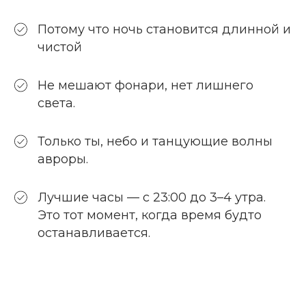
Потому что ночь становится длинной и
чистой
Не мешают фонари, нет лишнего
света.
Только ты, небо и танцующие волны
авроры.
ГДЕ ПОЛЯРНАЯ НОЧЬ
ОЩУЩАЕТСЯ МЯГКО —
Лучшие часы — с 23:00 до 3–4 утра.
ПОЧТИ КАК ДОМА
Это тот момент, когда время будто
останавливается.
В
«Титовка Арктик Ривер Парк»
ночь
перестаёт быть «ночью».
Снег светится под ногами. Воздух хрустит.