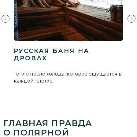
ГЛАВНАЯ ПРАВДА
О ПОЛЯРНОЙ
НОЧИ
Она не про темноту. Она про тишину, в
которой слышно собственное дыхание.
Про свет, который невозможно увидеть в
РУССКАЯ БАНЯ НА
других широтах.
ДРОВАХ
Про чувство, что вселенная стала ближе.
Тепло после холода, которое ощущается в
И в «Титовка Арктик Ривер Парк» эта встреча
каждой клетке.
с Арктикой становится не испытанием, а
тёплым, домашним, очень человеческим
чудом.