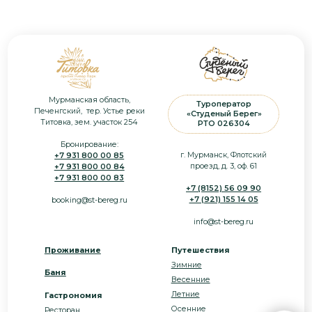
Согласие на обработку
Рыбалка
персональных данных
Квадроциклы
Оферта
Запись в Едином реестре
MICE
объектов классификации в
сфере туристской индустрии
Блог
№С512024006795
Все фото, видео и другие персональные
ООО «Студёный Берег»
данные, размещены на сайте с
ИНН 5190080410 | КПП 510901001
разрешением, условий запрета не
ОГРН 1195190002435
установлено.