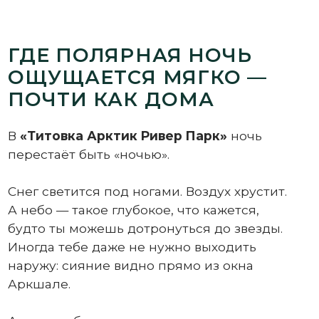
А небо — такое глубокое, что кажется,
будто ты можешь дотронуться до звезды.
Иногда тебе даже не нужно выходить
наружу: сияние видно прямо из окна
Аркшале.
А хочешь ближе — садишься на снегоход
и поднимаешься на вершину. И там
аврора уже не где-то «над тобой». Она
вокруг.
ЧТО ДЕЛАЕТ ЭТО ВРЕМЯ
ПО-НАСТОЯЩЕМУ
ОСОБЕННЫМ