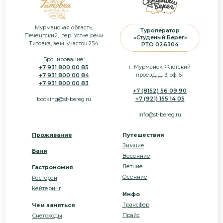
проезд, д. 3, оф. 61
+7 931 800 00 84
+7 931 800 00 83
+7 (8152) 56 09 90
+7 (921) 155 14 05
booking@st-bereg.ru
info@st-bereg.ru
Проживание
Путешествия
Зимние
Баня
Весенние
Летние
Г
астрономия
Осенние
Ресторан
Кейтеринг
Инфо
Трансфер
Ч
ем заняться
Прайс
Снегоходы
Фотоохота на китов
Политика
Дайвинг / Фридайвинг
конфиденциальности
Морские приключения
Согласие на обработку
Рыбалка
персональных данных
Квадроциклы
Оферта
Запись в Едином реестре
MICE
объектов классификации в
сфере туристской индустрии
Блог
№С512024006795