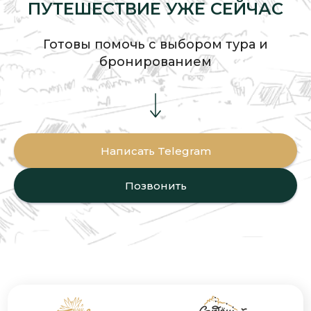
ПУТЕШЕСТВИЕ УЖЕ СЕЙЧАС
Готовы помочь с выбором тура и
бронированием
Написать Telegram
Позвонить
Мурманская область,
Туроператор
Печенгский, тер. Устье реки
«Студеный Берег»
Титовка, зем. участок 254
РТО 026304
Бронирование:
г. Мурманск, Флотский
+7 931 800 00 85