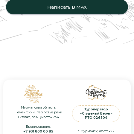
Бронирование:
Написать В МАХ
г. Мурманск, Флотский
+7 931 800 00 85
проезд, д. 3, оф. 61
+7 931 800 00 84
+7 931 800 00 83
+7 (8152) 56 09 90
+7 (921) 155 14 05
booking@st-bereg.ru
info@st-bereg.ru
Проживание
Путешествия
Зимние
Баня
Весенние
Летние
Г
астрономия
Осенние
Ресторан
Кейтеринг
Инфо
Трансфер
Ч
ем заняться
Прайс
Снегоходы
Фотоохота на китов
Политика
Дайвинг / Фридайвинг
конфиденциальности
Морские приключения
Согласие на обработку
Рыбалка
персональных данных
Квадроциклы
Оферта
Запись в Едином реестре
MICE
объектов классификации в