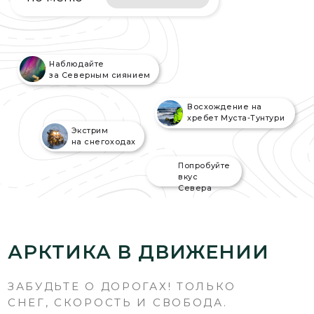
Восхождение на
хребет Муста-Тунтури
Экстрим
на снегоходах
Попробуйте
вкус
Севера
АРКТИКА В ДВИЖЕНИИ
ЗАБУДЬТЕ О ДОРОГАХ! ТОЛЬКО
СНЕГ, СКОРОСТЬ И СВОБОДА.