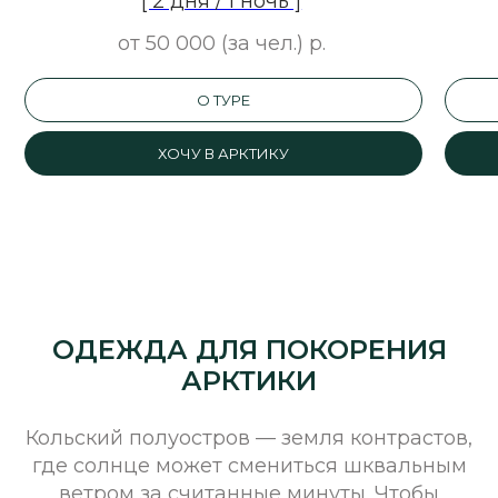
[ 2 дня / 1 ночь ]
от 50 000 (за чел.)
р.
О ТУРЕ
ХОЧУ В АРКТИКУ
[ ВАЖНО ]
ОДЕЖДА ДЛЯ ПОКОРЕНИЯ
Мы заботимся о вашем комфорте и
АРКТИКИ
безопасности, поэтому в плохую погоду
предлагаем не менее интересную
альтернативную программу.
Кольский полуостров — земля контрастов,
где солнце может смениться шквальным
ветром за считанные минуты. Чтобы