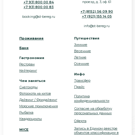
сфере туристской индустрии
Блог
№С512024006795
Все фото, видео и другие персональные
ООО «Студёный Берег»
данные, размещены на сайте с
ИНН 5190080410 | КПП 510901001
разрешением, условий запрета не
ОГРН 1195190002435
установлено.