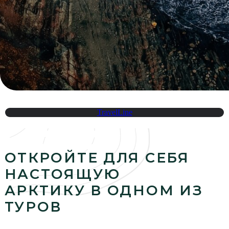
ОТКРОЙТЕ ДЛЯ СЕБЯ
TravelLine
НАСТОЯЩУЮ
АРКТИКУ В ОДНОМ ИЗ
ТУРОВ
ЧТО ВХОДИТ В СТОИМОСТЬ:
Активности
Проживание
по программе