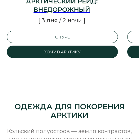
АРКТИЧЕСКИЙ РЕЙД:
ВНЕДОРОЖНЫЙ
[ 3 дня / 2 ночи ]
О ТУРЕ
ХОЧУ В АРКТИКУ
[ ВАЖНО ]
ОДЕЖДА ДЛЯ ПОКОРЕНИЯ
АРКТИКИ
Мы заботимся о вашем комфорте и
безопасности, поэтому в плохую погоду
Кольский полуостров — земля контрастов,
предлагаем не менее интересную
где солнце может смениться шквальным