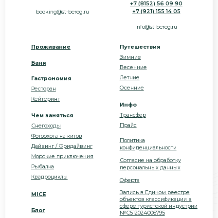
Все фото, видео и другие персональные
ООО «Студёный Берег»
данные, размещены на сайте с
ИНН 5190080410 | КПП 510901001
разрешением, условий запрета не
ОГРН 1195190002435
установлено.