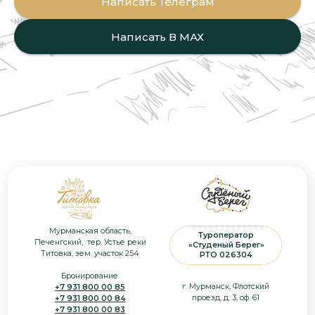
Написать Телеграм
+7 (8152) 56 09 90
+7 (921) 155 14 05
booking@st-bereg.ru
Написать В МАХ
info@st-bereg.ru
Проживание
Путешествия
Зимние
Баня
Весенние
Летние
Г
астрономия
Осенние
Ресторан
Кейтеринг
Инфо
Трансфер
Ч
ем заняться
Прайс
Снегоходы
Фотоохота на китов
Политика
Дайвинг / Фридайвинг
конфиденциальности
Морские приключения
Согласие на обработку
Рыбалка
персональных данных
Квадроциклы
Оферта
Запись в Едином реестре
MICE
объектов классификации в
сфере туристской индустрии
Блог
№С512024006795