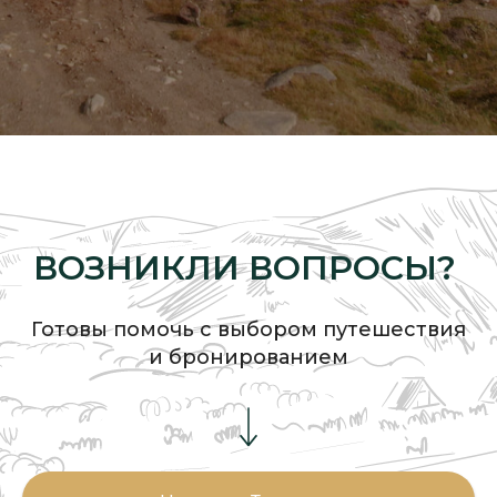
ВОЗНИКЛИ ВОПРОСЫ?
Готовы помочь с выбором путешествия
и бронированием
Мурманская область,
Туроператор
Печенгский, тер. Устье реки
«Студеный Берег»
Титовка, зем. участок 254
РТО 026304
Бронирование:
г. Мурманск, Флотский
+7 931 800 00 85
проезд, д. 3, оф. 61
+7 931 800 00 84
+7 931 800 00 83