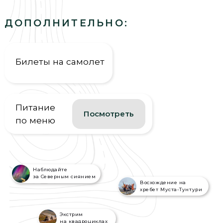
Питание
Посмотреть
по меню
Наблюдайте
за Северным сиянием
Восхождение на
хребет Муста-Тунтури
Экстрим
на квадроциклах
Морские
прогулки
Попробуйте
вкус Севера
Перезагрузитесь
в жаркой русской бане