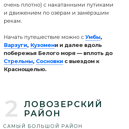
МУРМАНСКОЙ ОБЛАСТИ
Выезд из
Ловозер
а с самыми длинными
перегонами — до 300 км в световой день.
Лес, озёра и выезд в тундру вдоль
Баренцева моря — от Туманного до
Островного и Каневки.
Лесная часть вокруг
Ловозерского
водохранилища
— плотно растущие
хвойники
(настолько плотно, что
передвигаться на снегоходе можно, но
скорость 1 км/ч — это уже хорошо).
Двигаемся по озёрам и рекам желательно с
егерем или местным охотником. При
движении в сторону моря через 40–50 км
начинается тундра с необъятными
сопками, отсутствием деревьев вплоть до