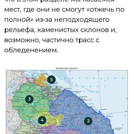
1
ТЕРРИТОРИЯ
КАНДАЛАКШСКОГО
РАЙОНА
В ТОМ ЧИСЛЕ БЕРЕГ БЕЛОГО МОРЯ
Покатушки по невысоким горам-сопкам
с ущельями и узкими реками/ручьями.