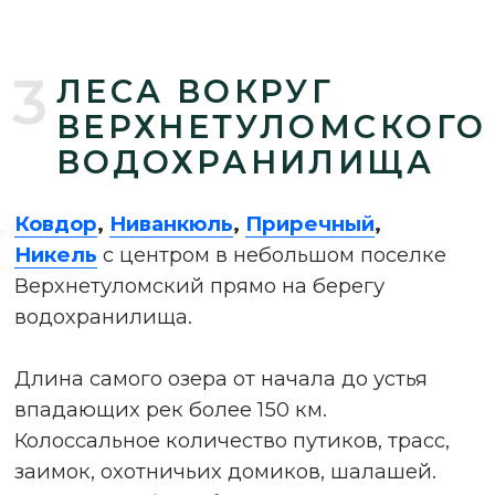
росомаха, заяц и т.д. и т.п. Много
действующих охотхозяйств: так что все в
ваших руках.
4
ДЛЯ ЛЮБИТЕЛЕЙ
ОТЖЕЧЬ ПО ПОЛНОЙ
Владельцы горников, спортов и
суперспортов – эти локации для вас!
Кировск
,
Ревда
,
Апатиты
,
Мончегорск
–
эталонные горы с обилием снега и
неплохо работающей лавинной службой
(инфа на всякий случай).
Горы невысокие
(сравнительно, конечно)
в
среднем 600 – 900 метров.
Самая высокая
точка над у/моря
г. Юдычвумчорр