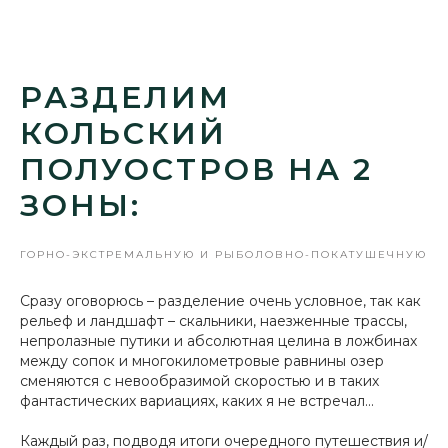
Итак, начнём с покатушек для
РАЗДЕЛИМ
владельцев туристических и
КОЛЬСКИЙ
утилитарных снегоходов
.
ПОЛУОСТРОВ НА 2
Сразу же оговоримся, что мы не
ЗОНЫ:
исключаем горников и
суперспортов — просто учитываем,
что в этом разделе мы касаемся
ГОРНО-ЭКСТРЕМАЛЬНУЮ И РЫБОЛОВНО-ПОКАТУШЕЧНУЮ
мест, где они не смогут «отжечь по
Сразу оговорюсь – разделение очень условное, так как
полной» из‑за неподходящего
рельеф и ландшафт – скальники, наезженные трассы,
рельефа, каменистых склонов и,
непролазные путики и абсолютная целина в ложбинах
возможно, частично трасс с
между сопок и многокилометровые равнины озер
обледенением.
сменяются с невообразимой скоростью и в таких
фантастических вариациях, каких я не встречал...
Каждый раз, подводя итоги очередного путешествия и/
5