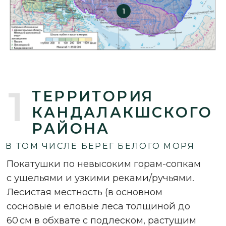
Лесистая местность
(в основном
сосновые и еловые леса толщиной до
60 см в обхвате с подлеском, растущим
очень плотно)
с накатанными путиками
и движением по озёрам и замёрзшим
рекам.
Начать путешествие можно с
Умбы
,
Варзуги
,
Кузомен
и
и далее вдоль
побережья Белого моря — вплоть до
Стрельны
,
Сосновки
с выездом к
Краснощелью.
2
ЛОВОЗЕРСКИЙ
РАЙОН
САМЫЙ БОЛЬШОЙ РАЙОН