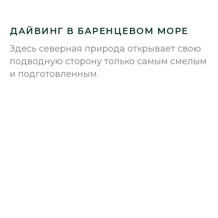
ДАЙВИНГ В БАРЕНЦЕВОМ МОРЕ
Здесь северная природа открывает свою
подводную сторону только самым смелым
и подготовленным.
Мурманская область,
Туроператор
Печенгский, тер. Устье реки
«Студеный Берег»
Титовка, зем. участок 254
РТО 026304