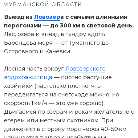
самого берега Баренцева моря.
Великолепная рыбалка, множество озёр
(не подсчитанное никем количество).
Здесь
можно добыть почти всю известную
палитру рыб: сёмга, хариус, форель, кумжа,
голец, окунь, налим, плотва, сиг, щука, язь,
лещ, елец.
Охота в лесистой местности — на лося,
медведя, росомаху, зайца и птицу. Без
сомнений, это самое богатое охотничье
угодье Мурманской области.
3
ЛЕСА ВОКРУГ
ВЕРХНЕТУЛОМСКОГО