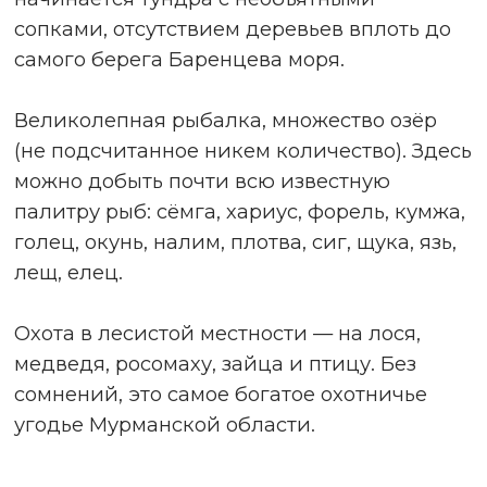
ВОДОХРАНИЛИЩА
Ковдор
,
Ниванкюль
,
Приречный
,
Никель
с центром в небольшом поселке
Верхнетуломский прямо на берегу
водохранилища.
Длина самого озера от начала до устья
впадающих рек более 150 км.
Колоссальное количество путиков, трасс,
заимок, охотничьих домиков, шалашей.
И все это на фоне бесконечного густого
хвойного леса.
Рекомендую и настаиваю – приглашать
местного егеря.
Эта локация – рай для
охотников и любителей леса. Дичи
очень много – лось, олень, лиса,