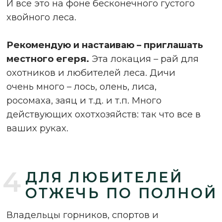
(1201м).
Здесь почти везде есть
накатанные туристические трассы, но все-
таки ХИБИНЫ – это бескомпромиссный
«ФРИРАЙД» в пейзаже заснеженных скал
и солнечного света. Большей частью это
плоские «столовые» вершины с покатыми
склонами, поросшими редколесьем –
идеально для «горников».
Стартовать можно из любой указанной на
карте точки. Как правило базы
снегоходной направленности в этом
районе повсеместны.
П-ОВА РЫБАЧИЙ