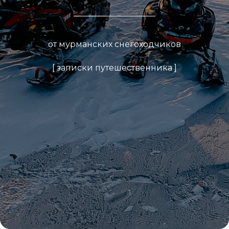
от мурманских снегоходчиков
[
записки путешественника
]