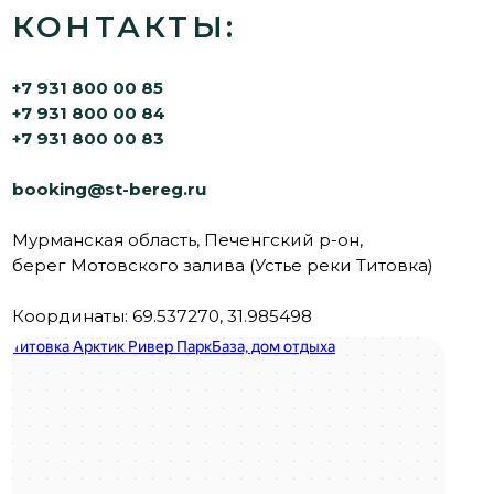
Мурманская область,
Туроператор
Печенгский, тер. Устье реки
«Студеный Берег»
Титовка, зем. участок 254
РТО 026304
Бронирование:
г. Мурманск, Флотский
+7 931 800 00 85
проезд, д. 3, оф. 61
+7 931 800 00 84
+7 931 800 00 83
+7 (8152) 56 09 90
+7 (921) 155 14 05
booking@st-bereg.ru