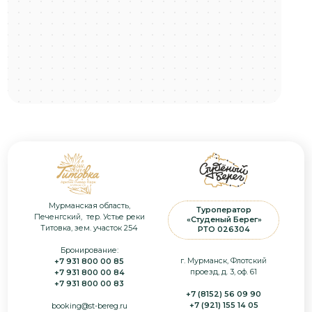
info@st-bereg.ru
Проживание
Путешествия
Зимние
Баня
Весенние
Летние
Г
астрономия
Осенние
Ресторан
Кейтеринг
Инфо
Трансфер
Ч
ем заняться
Прайс
Снегоходы
Фотоохота на китов
Политика
Дайвинг / Фридайвинг
конфиденциальности
Морские приключения
Согласие на обработку
Рыбалка
персональных данных
Квадроциклы
Оферта
MICE
Блог
Все фото, видео и другие персональные
ООО «Студёный Берег»
данные, размещены на сайте с
ИНН 5190080410 | КПП 510901001
разрешением, условий запрета не
ОГРН 1195190002435